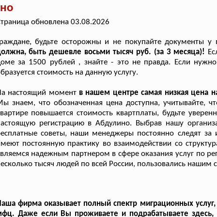
ино
траница обновлена 03.08.2026
Граждане, будьте осторожны и не покупайте документы у
олжна, быть дешевле восьми тысяч руб. (за 3 месяца)!
Ес
оме за 1500 рублей , знайте - это не правда. Если нужн
бразуется стоимость на данную услугу.
На настоящий момент
в нашем центре самая низкая цена н
Мы знаем, что обозначенная цена доступна, учитывайте,
вартире повышается стоимость квартплаты, будьте уверенн
настоящую регистрацию в Абдулино. Выбрав нашу организ
бесплатные советы, наши менеджеры постоянно следят за
меют постоянную практику во взаимодействии со структу
вляемся надежным партнером в сфере оказания услуг по ре
есколько тысяч людей по всей России, пользовались нашим 
аша фирма оказывает полный спектр миграционных услуг,
мфц. Даже если Вы проживаете и подрабатываете здесь, 