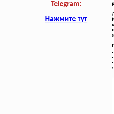
Telegram:
р
Нажмите тут
о
з