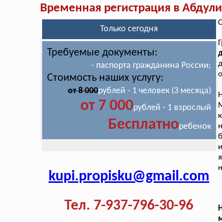
Временная регистрация в Абдул
С
Только сегодня
Требуемые документы:
д
д
- паспорта гражданина России;
о
Стоимость наших услугу:
от 8 000
рублей - 1 человек (3 месяца)
от 7 000
рублей - 1 взрослый
к
Бесплатно
ребенок
и
я
н
kupi.propisku@gmail.com
Тел. 7-937-796-30-96
Н